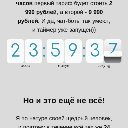
часов
первый тариф будет стоить
2
990 рублей
, а второй -
9 990
рублей.
И да, чат-боты так умеют,
и таймер уже запущен))
6
2
2
0
3
3
0
:
5
5
0
9
9
0
:
4
3
3
5
6
5
0
0
0
0
4
часов
минут
секунд
Но и это ещё не всё!
Я по натуре своей щедрый человек,
и поэтому в течение всё тех же
24